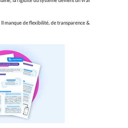
ine, la rigidité du système devient un vrai
 Il manque de flexibilité, de transparence &