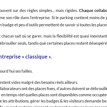
souvent sur des règles simples… mais rigides.
Chaque collabo
e son rôle dans l’entreprise. Si le parking contient moins de 
 un badge et peu d’outils permettent de savoir si toutes les place
: chacun sait où se garer, mais la flexibilité est quasi inexistan
débrouiller seuls, tandis que certaines places restent désespér
ntreprise « classique ».
ourd’hui ses failles.
restent vides malgré des besoins réels ailleurs.
ollaborateurs ont des places fixes, d’autres doivent se débrouill
r en temps réel quelles places sont disponibles comme occupée
re les attributions, gérer les badges & les visiteurs demande 