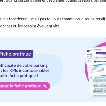
de
: quand certains viennent seulement quelques jours par sema
ique » fonctionne… mais pas toujours comme on le souhaiterait.
odernes où les besoins évoluent vite.