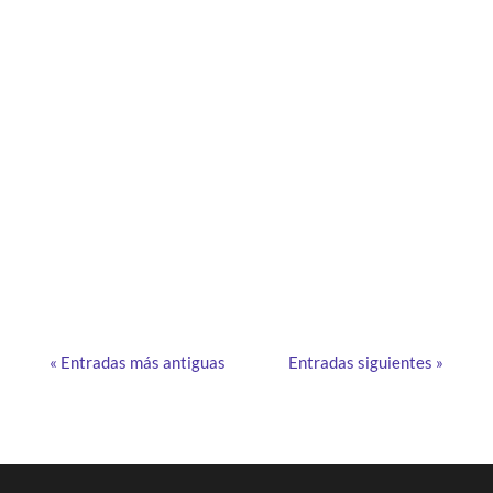
¿Cómo funciona la oficina flexible? ¿Cuáles son las
desventajas de la oficina flexible y cómo podemos
superarlas? ¡Las respuestas!
« Entradas más antiguas
Entradas siguientes »