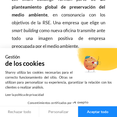
planteamiento global de preservación del
medio ambiente
, en consonancia con los
objetivos de la RSE. Una empresa que elige un
smart building
como nueva oficina transmite ante
todo una imagen positiva de empresa
preocupada por el medio ambiente.
Gestión
Al mismo tiempo,
la sede de la empresa será
de los cookies
directamente más atractiva para los futuros
Sharvy utiliza las cookies necesarias para el
empleados.
Además del creciente interés por las
correcto funcionamiento del sitio. Otras se
nuevas tecnologías en el lugar de trabajo, los
utilizan para personalizar su experiencia, garantizar la relación con los
clientes o realizar análisis.
candidatos están cada vez más interesados en
Leer la política de privacidad
trabajar para una empresa cercana a sus valores,
Consentimientos certificados por
en línea con sus propios compromisos y su ética.
Rechazar todo
Personalizar
Aceptar todo