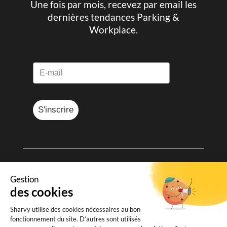
Une fois par mois, recevez par email les
dernières tendances Parking &
Workplace.
S'inscrire
© Sharvy 2025
Gestion
des cookies
Mentions légales
-
Données personnelles
-
Conditions générales de vente
Sharvy utilise des cookies nécessaires au bon
fonctionnement du site. D’autres sont utilisés