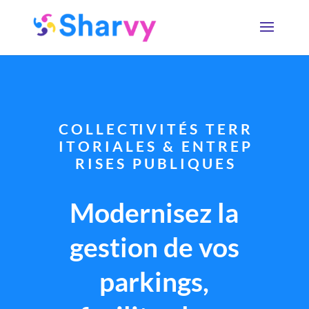
C O L L E C TI V I T É S T E R R
I T O R I A L E S & E N T R E P
R I S E S P U B L I Q U E S
Modernisez la
gestion de vos
parkings,