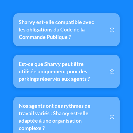
Sharvy est-elle compatible avec
les obligations du Code de la
Commande Publique ?
Est-ce que Sharvy peut être
utilisée uniquement pour des
parkings réservés aux agents ?
Nos agents ont des rythmes de
travail variés : Sharvy est-elle
adaptée à une organisation
complexe ?