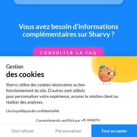
Vous avez besoin d’informations
complémentaires sur Sharvy ?
CONSULTER LA FAQ
Gestion
des cookies
Sharvy utilise des cookies nécessaires au bon
fonctionnement du site. D’autres sont utilisés
pour personnaliser votre expérience, assurer la relation client ou
SOLUTION DE PARKING &
réaliser des analyses.
WORKPLACE MANAGEMENT
Lire la politique de confidentialité
Gestion de parking
-
Pilotage des bornes
Consentements certifiés par
de recharge
-
Desk booking
-
Tout refuser
Personnaliser
Tout accepter
Réservation par créneaux horaires