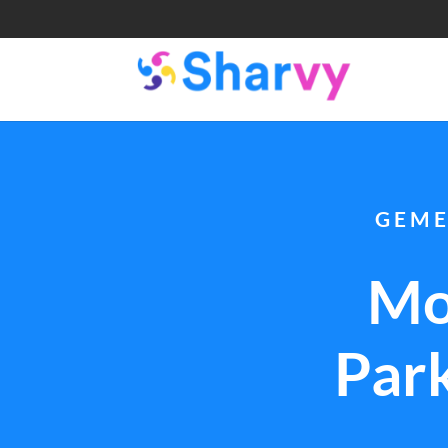
G E M E
Mo
Par