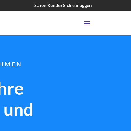
Schon Kunde? Sich einloggen
 H M E N
hre
 und