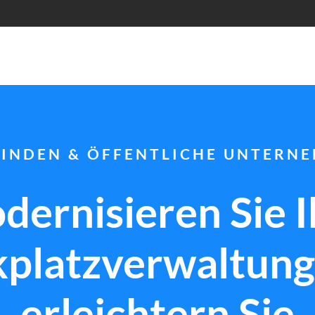
 I N D E N & Ö F F E N T L I C H E U N T E R N E
dernisieren Sie I
kplatzverwaltung
erleichtern Sie