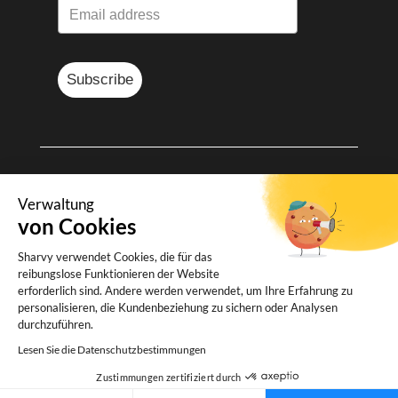
Subscribe
© Sharvy 2025
Verwaltung
von Cookies
Rechtliche Informationen
-
Personenbezogener Daten
-
Allgemeine
Sharvy verwendet Cookies, die für das
Geschäftsbedingungen
reibungslose Funktionieren der Website
erforderlich sind. Andere werden verwendet, um Ihre Erfahrung zu
personalisieren, die Kundenbeziehung zu sichern oder Analysen
durchzuführen.
Lesen Sie die Datenschutzbestimmungen
Zustimmungen zertifiziert durch