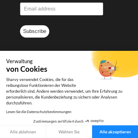
Subscribe
Verwaltung
von Cookies
© Sharvy 2025
Sharvy verwendet Cookies, die für das
Rechtliche Informationen
-
reibungslose Funktionieren der Website
Personenbezogener Daten
-
Allgemeine
erforderlich sind. Andere werden verwendet, um Ihre Erfahrung zu
personalisieren, die Kundenbeziehung zu sichern oder Analysen
Geschäftsbedingungen
durchzuführen.
Lesen Sie die Datenschutzbestimmungen
Zustimmungen zertifiziert durch
Alle ablehnen
Wählen Sie
Alle akzeptieren