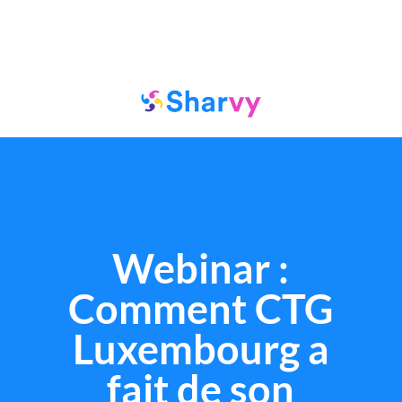
Webinar :
Comment CTG
Luxembourg a
fait de son