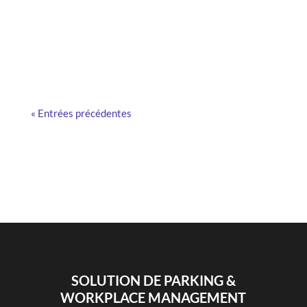
comment fonctionnent-elles ? Pourquoi les
entreprises en adoptent de plus en plus ? Focus!
« Entrées précédentes
SOLUTION DE PARKING &
WORKPLACE MANAGEMENT