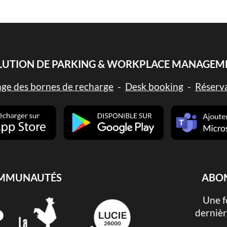
LUTION DE PARKING & WORKPLACE MANAGEM
age des bornes de recharge
-
Desk booking
-
Réserva
OMMUNAUTÉS
ABON
Une f
dernièr