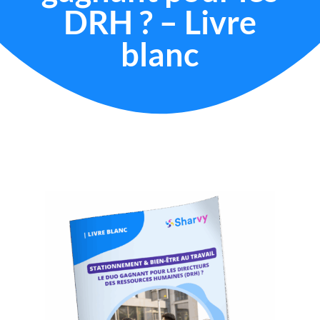
DRH ? – Livre
blanc