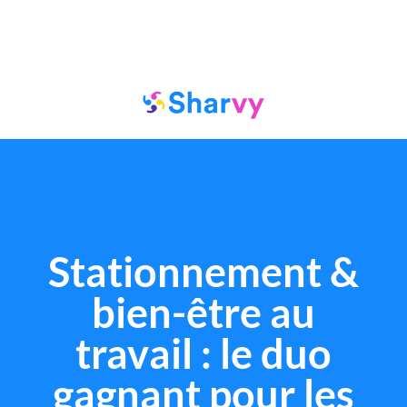
Stationnement &
bien-être au
travail : le duo
gagnant pour les