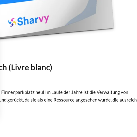
h (Livre blanc)
en Firmenparkplatz neu! Im Laufe der Jahre ist die Verwaltung von
nd gerückt, da sie als eine Ressource angesehen wurde, die ausreic
en individuell zu gestalten und zu verwalten, um die Einhaltung der 