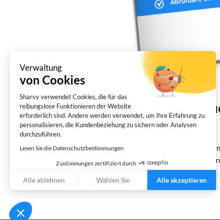
Verwaltung
von Cookies
Sharvy verwendet Cookies, die für das
Parkraumpolitik – Weißbuc
reibungslose Funktionieren der Website
erforderlich sind. Andere werden verwendet, um Ihre Erfahrung zu
Apr. 9, 2024
personalisieren, die Kundenbeziehung zu sichern oder Analysen
durchzuführen.
Weißbuch : Erfinden Sie die Parkpolitik für Ihr
Lesen Sie die Datenschutzbestimmungen
Unternehmensparkplätzen (oft) in den Hintergru
Zustimmungen zertifiziert durch
vorhanden und wirtschaftlich...
Alle ablehnen
Wählen Sie
Alle akzeptieren
Axeptio consent
Einwilligungsmanagementplattform: Passen Sie Ihre Optionen an
Unsere Plattform ermöglicht es Ihnen, Ihre Datenschutzeinstellung