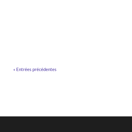
Et si la Digital Workplace était plus qu’un ensemble
d’outils ? Comment simplifie‑t‑elle la vie de vos
collaborateurs ? Les réponses ici.
« Entrées précédentes