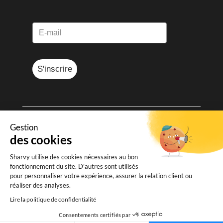
S'inscrire
Gestion
© Sharvy 2025
des cookies
Mentions légales
-
Données personnelles
Sharvy utilise des cookies nécessaires au bon
-
Conditions générales de vente
fonctionnement du site. D’autres sont utilisés
pour personnaliser votre expérience, assurer la relation client ou
réaliser des analyses.
Lire la politique de confidentialité
Consentements certifiés par