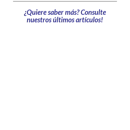
¿Quiere saber más? Consulte
nuestros últimos artículos!
¿El aparcamiento de empresa, herramienta de
reporte de carbono? Los datos de aparcamiento
revelan el impacto de los desplazamientos.