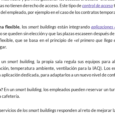
as no tienen derecho de acceso. Este tipo de
control de acceso
t
o del empleado, por ejemplo en el caso de los contratos tempo
a flexible
, los
smart buildings
están integrando
aplicaciones 
se queden sin elección y que las plazas escaseen después de l
flexible, que se basa en el principio de «
el primero que llega 
gar.
 un
smart building,
la propia sala regula sus equipos para a
ación, temperatura ambiente, ventilación para la IAQ). Los 
aplicación dedicada, para adaptarlos a un nuevo nivel de conf
o?
En un
smart building,
los empleados pueden reservar un tur
a cafetería.
 servicios de
los smart buildings
responden al reto de mejorar l