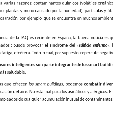
 a varias razones: contaminantes químicos (volátiles orgánic
lvo, plantas y moho causado por la humedad), partículas y fi
cos (radón, por ejemplo, que se encuentra en muchos ambiente
ancia de la IAQ es reciente en España, la buena noticia es 
leados : puede provocar
el síndrome del «
edificio enfermo»
.
 fatiga, etcétera. Todo lo cual, por supuesto, repercute negat
nsores inteligentes son parte integrante de los smart buildi
más saludable.
ías que ofrecen
los smart buildings
, podemos
combatir diver
cación del aire. No está mal para los asmáticos y alérgicos. En
mpleados de cualquier acumulación inusual de contaminantes