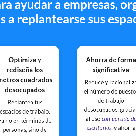
ara ayudar a empresas, or
s a replantearse sus espac
Optimiza y
Ahorra de form
rediseña los
significativa
metros cuadrados
Reduce y racionaliz
desocupados
el número de puesto
de trabajo
Replantea tus
desocupados, gracia
espacios de trabajo,
al uso
compartido d
ya no en términos de
escritorios
, y ahorra
personas, sino de