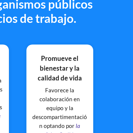
ganismos públicos
ios de trabajo.
a
Promueve el
bienestar y la
calidad de vida
a
s
Favorece la
colaboración en
s
equipo y la
e
descompartimentació
n optando por
la