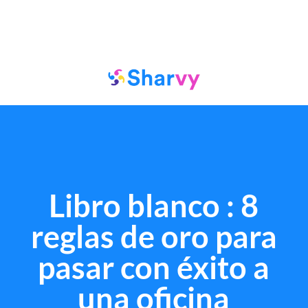
Libro blanco : 8
reglas de oro para
pasar con éxito a
una oficina