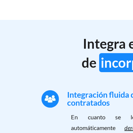
Integra 
de
incor
Integración fluida 
contratados
En cuanto se les
automáticamente
de