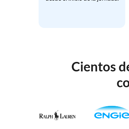
Cientos d
co