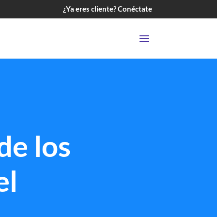
¿Ya eres cliente? Conéctate
de los
el