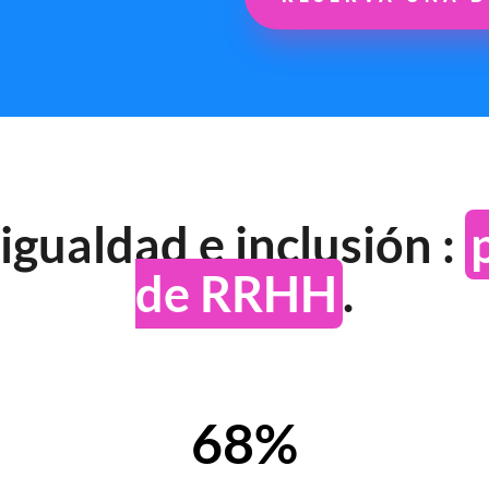
gualdad e inclusión :
de RRHH
.
68%