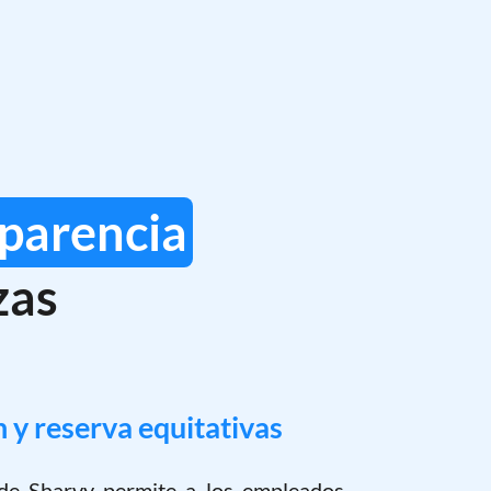
sparencia
zas
y reserva equitativas
 de Sharvy permite a los empleados