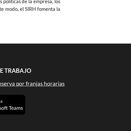
 políticas de la empresa, los
ste modo, el SIRH fomenta la
DE TRABAJO
serva por franjas horarias