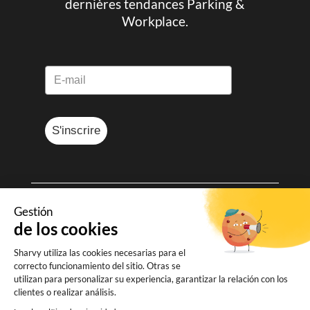
dernières tendances Parking &
Workplace.
S'inscrire
Gestión
© Sharvy 2025
de los cookies
Mentions légales
-
Données personnelles
Sharvy utiliza las cookies necesarias para el
-
Conditions générales de vente
correcto funcionamiento del sitio. Otras se
utilizan para personalizar su experiencia, garantizar la relación con los
clientes o realizar análisis.