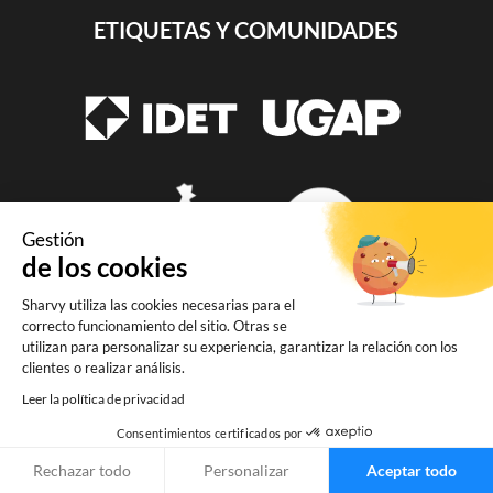
ETIQUETAS Y COMUNIDADES
Gestión
de los cookies
Sharvy utiliza las cookies necesarias para el
correcto funcionamiento del sitio. Otras se
SUSCRÍBETE AL BOLETÍN
utilizan para personalizar su experiencia, garantizar la relación con los
INFORMATIVO
clientes o realizar análisis.
Leer la política de privacidad
Una vez al mes, recibe por correo
Consentimientos certificados por
electrónico las últimas tendencias en
aparcamientos y lugares de trabajo.
Rechazar todo
Personalizar
Aceptar todo