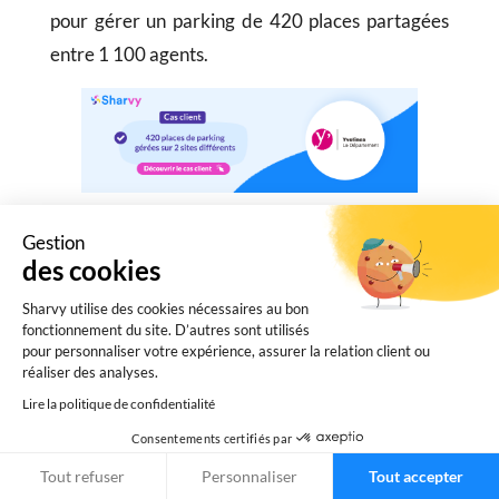
pour gérer un parking de 420 places partagées
entre 1 100 agents.
Gestion
5. Le smart parking, votre bras
des cookies
droit pour exceller dans la mise
Sharvy utilise des cookies nécessaires au bon
en œuvre de votre Plan de
fonctionnement du site. D’autres sont utilisés
pour personnaliser votre expérience, assurer la relation client ou
Mobilité Employeur (PDMe).
réaliser des analyses.
Lire la politique de confidentialité
Depuis le
1er janvier 2018
, et en vertu de la Loi
Consentements certifiés par
LOM, la mise en place d’un
Plan de Mobilité
Tout refuser
Personnaliser
Tout accepter