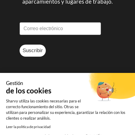
aparcamientos y lugares de trabajo.
Suscribir
Gestión
de los cookies
© Sharvy 2025
Sharvy utiliza las cookies necesarias para el
Aviso legal
-
Política de privacidad
-
correcto funcionamiento del sitio. Otras se
Términos y condiciones
utilizan para personalizar su experiencia, garantizar la relación con los
clientes o realizar análisis.
Leer la política de privacidad